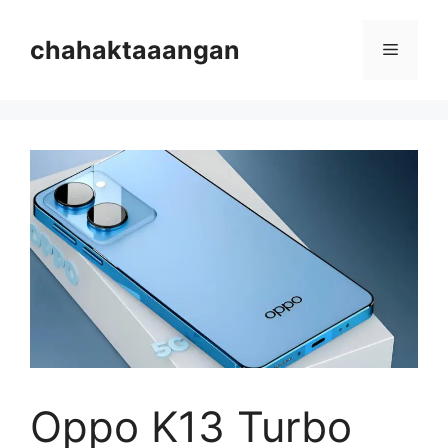
Skip
to
chahaktaaangan
Menu
content
Oppo K13 Turbo