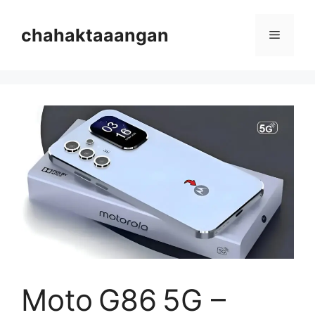
Skip
to
chahaktaaangan
Menu
content
Moto G86 5G –